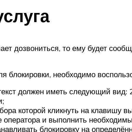
услуга
лает дозвониться, то ему будет сооб
ля блокировки, необходимо воспользо
текст должен иметь следующий вид: 
и;
бора которой кликнуть на клавишу вы
те оператора и выполнить необходим
анавливать блокировку на определён