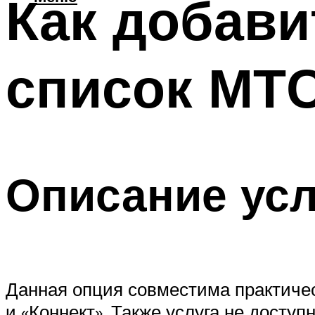
Как добави
список МТ
Описание усл
Данная опция совместима практиче
и «Коннект». Также услуга не досту