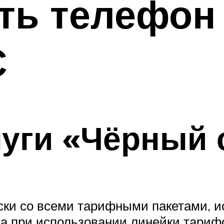
ть телефон
С
уги «Чёрный 
ски со всеми тарифными пакетами, 
пна при использовании линейки тариф