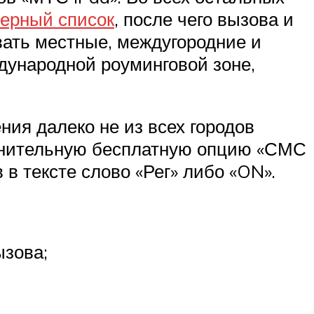
черный список
, после чего вызова и
вать местные, междугородние и
дународной роуминговой зоне,
ния далеко не из всех городов
лнительную бесплатную опцию «СМС
в тексте слово «Рег» либо «ON».
ызова;