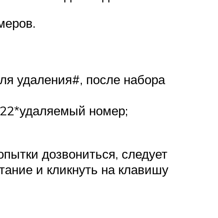
меров.
ля удаления#, после набора
 22*удаляемый номер;
опытки дозвониться, следует
тание и кликнуть на клавишу