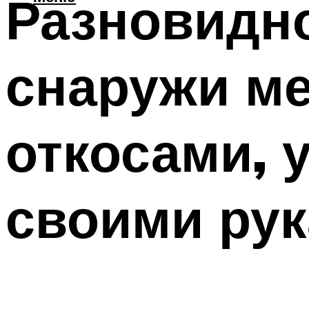
Разновидно
снаружи м
откосами, 
своими ру