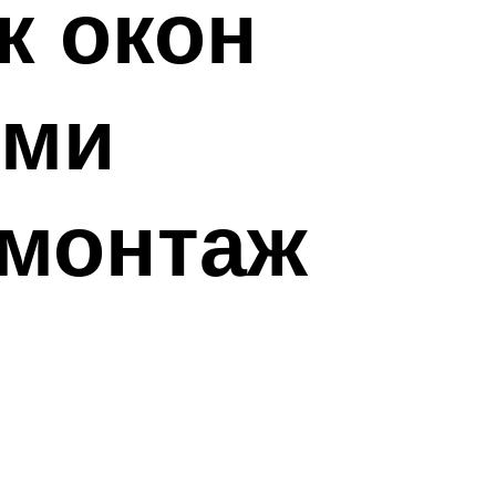
к окон
ими
 монтаж