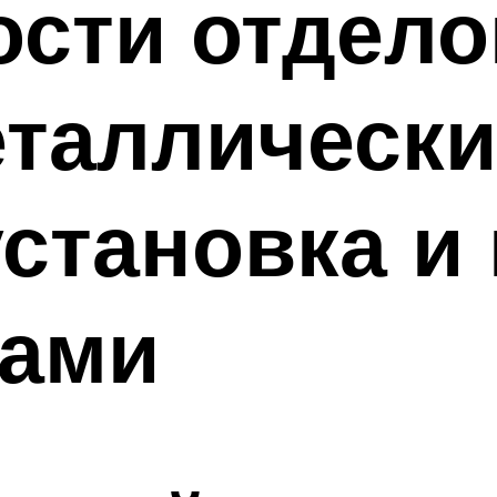
сти отдело
еталлическ
установка и
ками