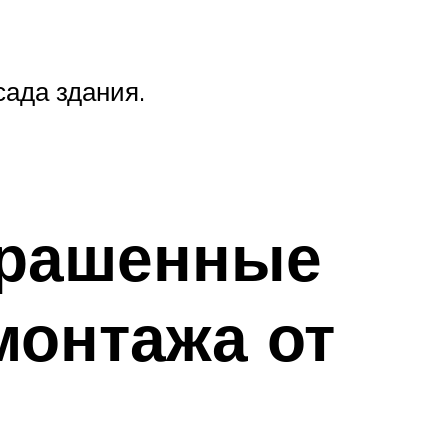
сада здания.
крашенные
монтажа от