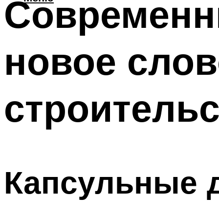
Современн
новое сло
строительс
Капсульные д