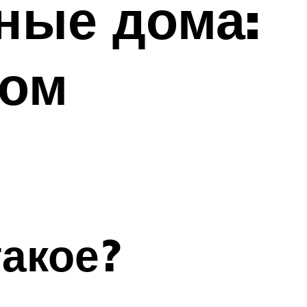
ные дома:
ном
такое?