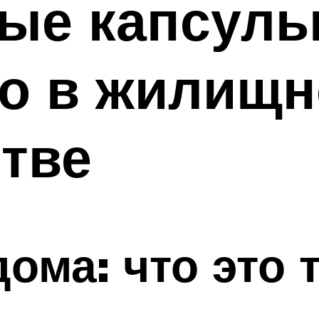
ые капсуль
во в жилищ
тве
ома: что это 