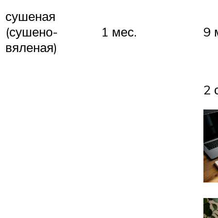
сушеная
(сушено-
1 мес.
9 
вяленая)
2 