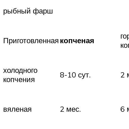
рыбный фарш
го
Приготовленная
копченая
ко
холодного
8-10 сут.
2 
копчения
вяленая
2 мес.
6 