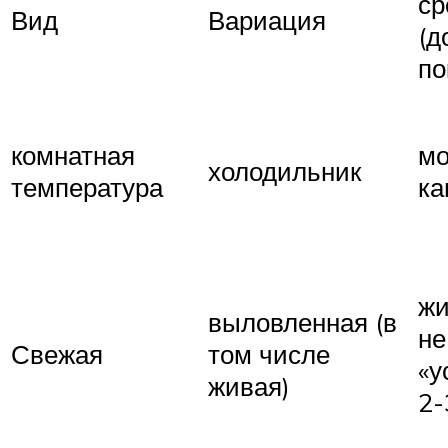
ср
Вид
Вариация
(д
по
комнатная
мо
холодильник
температура
ка
жи
выловленная (в
не
Свежая
том числе
«у
живая)
2-