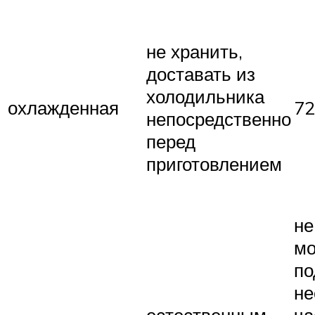
не хранить,
доставать из
холодильника
охлажденная
72
непосредственно
перед
приготовлением
не
м
по
не
естественным
ча