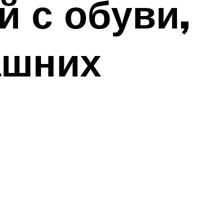
й с обуви,
ашних