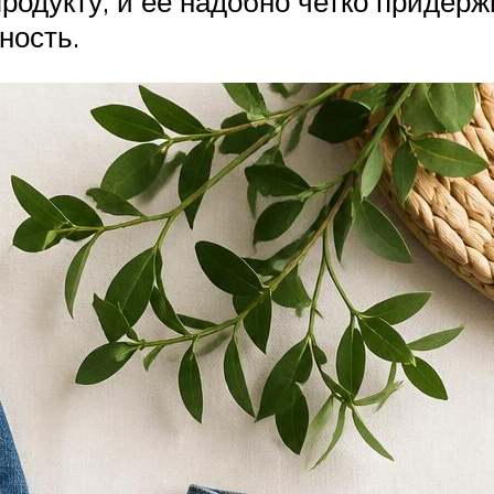
родукту, и ее надобно четко придержи
ность.