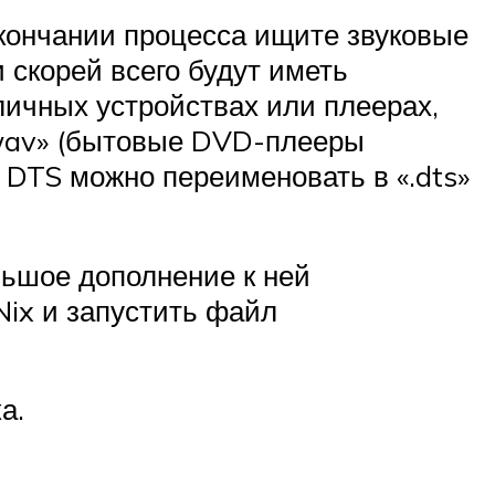
кончании процесса ищите звуковые
 скорей всего будут иметь
личных устройствах или плеерах,
«.wav» (бытовые DVD-плееры
а DTS можно переименовать в «.dts»
льшое дополнение к ней
Nix и запустить файл
а.