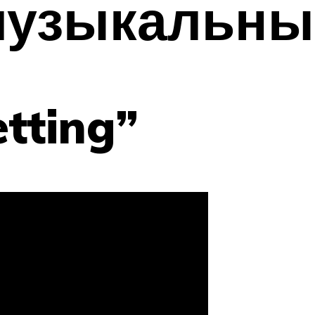
музыкальны
tting”