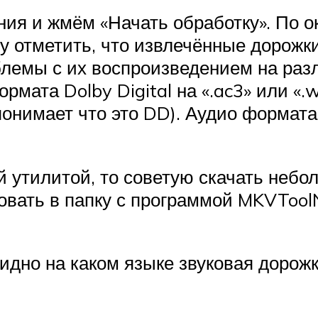
ия и жмём «Начать обработку». По о
у отметить, что извлечённые дорожки
блемы с их воспроизведением на раз
рмата Dolby Digital на «.ac3» или 
 понимает что это DD). Аудио формат
й утилитой, то советую скачать небо
овать в папку с программой MKVTool
идно на каком языке звуковая дорожк