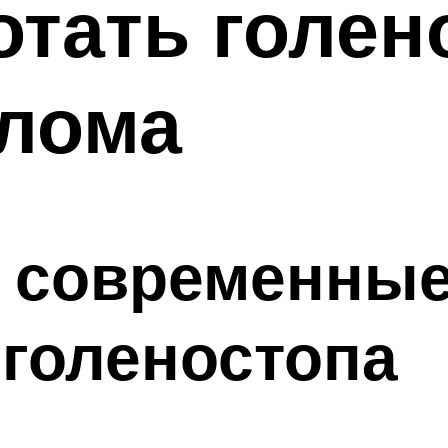
отать голен
елома
ы современны
голеностопа