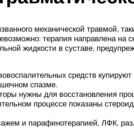
ванного механической травмой, такие
евозможно: терапия направлена на с
альной жидкости в суставе, предуп
овоспалительных средств купируют 
шечном спазме.
торы нужны для восстановления проц
тельном процессе показаны стероид
сажем и парафинотерапией, ЛФК, р