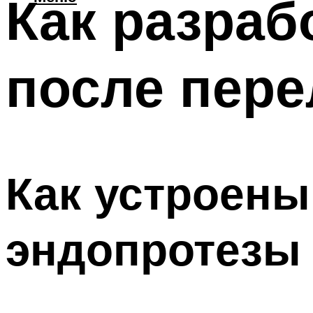
Как разраб
после пер
Как устроен
эндопротезы 