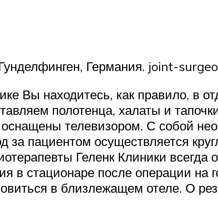
 Гунделфинген, Германия. joint-surge
ке Вы находитесь, как правило, в от
ставляем полотенца, халаты и тапочк
 оснащены телевизором. С собой нео
од за пациентом осуществляется кр
иотерапевты Геленк Клиники всегда о
ия в стационаре после операции на г
новиться в близлежащем отеле. О ре