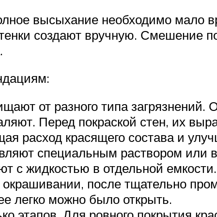
полное высыхание необходимо мало в
ттенки создают вручную. Смешение п
.
ндациям:
щают от разного типа загрязнений. О
ляют. Перед покраской стен, их выр
щая расход красящего состава и улуч
вляют специальным раствором или во
т с жидкостью в отдельной емкости.
окрашивании, после тщательно пром
е легко можно было открыть.
ко этапов. Для ровного покрытия кра