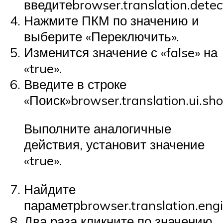
введитеbrowser.translation.dete
Нажмите ПКМ по значению и
выберите «Переключить».
Изменится значение с «false» на
«true».
Введите в строке
«Поиск»browser.translation.ui.sh
Выполните аналогичные
действия, установит значение
«true».
Найдите
параметрbrowser.translation.eng
Два раза кликните по значению