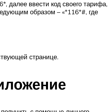
*, далее ввести код своего тарифа,
ледующим образом – «*116*#, где
ствующей странице.
риложение
 получить с помощью личного