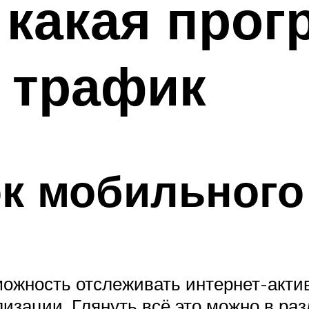
, какая про
 трафик
ок мобильного
можность отслеживать интернет-акти
изации. Глянуть всё это можно в раз