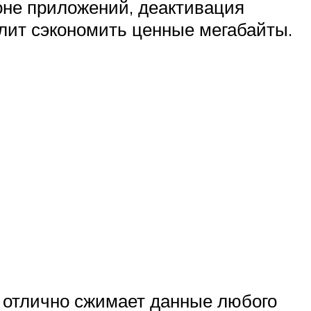
оне приложений, деактивация
олит сэкономить ценные мегабайты.
е отлично сжимает данные любого