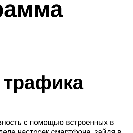
грамма
 трафика
вность с помощью встроенных в
деле настроек смартфона, зайдя в