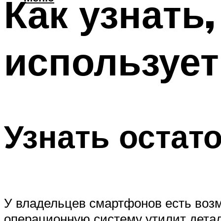
Как узнать
использует
Узнать остат
У владельцев смартфонов есть воз
операционную систему утилит детал