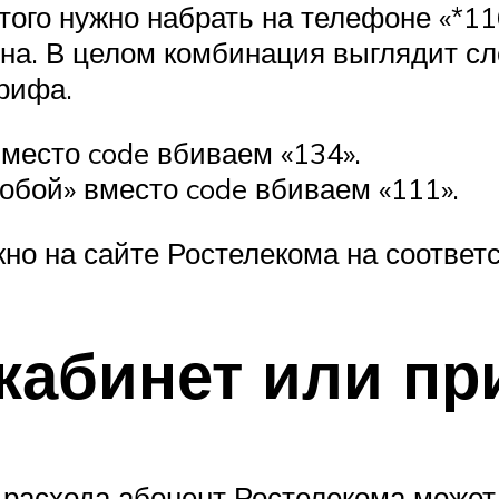
го нужно набрать на телефоне «*116
она. В целом комбинация выглядит с
арифа.
место code вбиваем «134».
обой» вместо code вбиваем «111».
жно на сайте Ростелекома на соответ
кабинет или п
 расхода абонент Ростелекома может