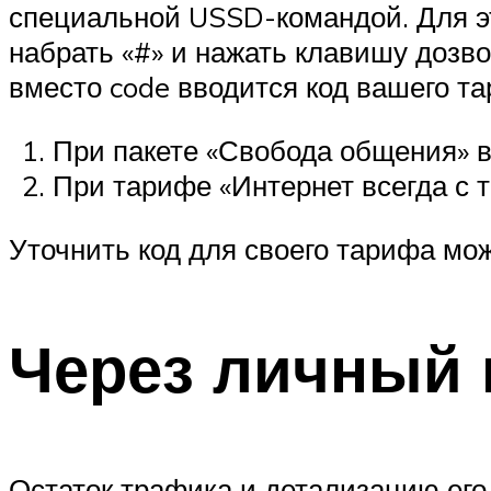
специальной USSD-командой. Для это
набрать «#» и нажать клавишу дозв
вместо code вводится код вашего т
При пакете «Свобода общения» в
При тарифе «Интернет всегда с т
Уточнить код для своего тарифа мо
Через личный 
Остаток трафика и детализацию его