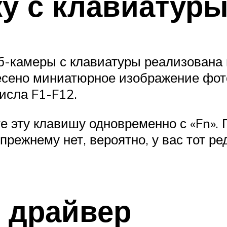
у с клавиатур
камеры с клавиатуры реализована не
анесено миниатюрное изображение фот
числа F1-F12.
эту клавишу одновременно с «Fn». П
прежнему нет, вероятно, у вас тот ре
 драйвер