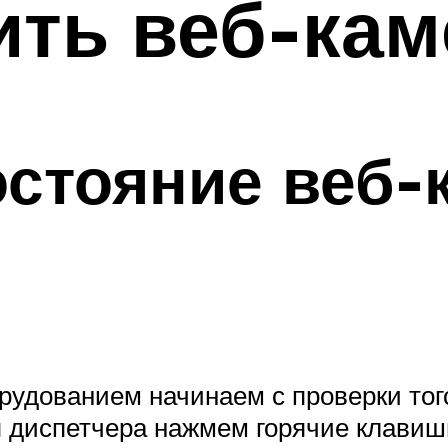
ить веб-кам
стояние веб-
удованием начинаем с проверки того
я диспетчера нажмем горячие клави