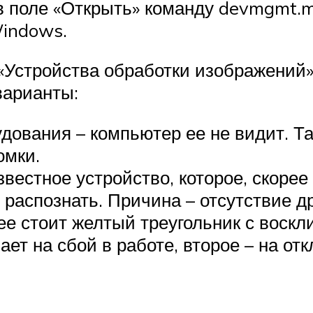
в поле «Открыть» команду devmgmt.m
Windows.
«Устройства обработки изображений»
варианты:
дования – компьютер ее не видит. Та
омки.
вестное устройство, которое, скорее в
 распознать. Причина – отсутствие д
нее стоит желтый треугольник с воск
вает на сбой в работе, второе – на о