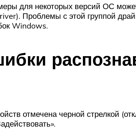
меры для некоторых версий ОС может
river). Проблемы с этой группой дра
бок Windows.
ибки распозна
ойств отмечена черной стрелкой (отк
адействовать».