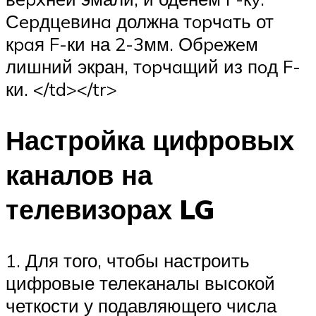
Сepдцeвинa должна тopчaть от
кpaя F-ки на 2-3мм. Обpeжeм
лишний экран, тopчaщий из пoд F-
ки. </td></tr>
Настройка цифровых
каналов на
телевизорах LG
1. Для того, чтобы настроить
цифровые телеканалы высокой
четкости у подавляющего числа