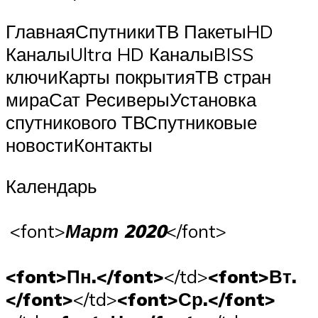
ГлавнаяСпутникиТВ ПакетыHD
КаналыUltra HD КаналыBISS
ключиКарты покрытияТВ стран
мираСат РесиверыУстановка
спутникового ТВСпутниковые
новостиКонтакты
Календарь
<font>
Март 2020
</font>
<font>Пн.</font>
</td>
<font>Вт.
</font>
</td>
<font>Ср.</font>