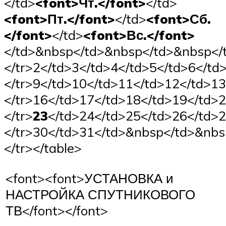
</td>
<font>Чт.</font>
</td>
<font>Пт.</font>
</td>
<font>Сб.
</font>
</td>
<font>Вс.</font>
</td>&nbsp</td>&nbsp</td>&nbsp</
</tr>2</td>3</td>4</td>5</td>6</td
</tr>9</td>10</td>11</td>12</td>1
</tr>16</td>17</td>18</td>19</td>
</tr>
23
</td>24</td>25</td>26</td>2
</tr>30</td>31</td>&nbsp</td>&nb
</tr></table>
<font><font>УСТАНОВКА и
НАСТРОЙКА СПУТНИКОВОГО
ТВ</font></font>