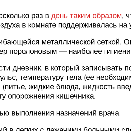
есколько раз в
день таким образом
, 
оздуха в комнате поддерживалась на 
гибающейся металлической сеткой. О
ер поролоновым — наиболее гигиен
ти дневник, в который записывать п
ульс, температуру тела (ее необходим
 (питье, жидкие блюда, жидкость вв
ту опорожнения кишечника.
ью выполнения назначений врача.
й в легких с лежачими больными сле