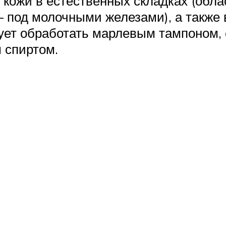
 кожи в естественных складках (обла
под молочными железами), а также в
дует обработать марлевым тампоном
 спиртом.