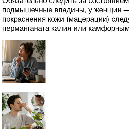
Обязательно следить за состоянием
подмышечные впадины, у женщин — 
покраснения кожи (мацерации) сле
перманганата калия или камфорным