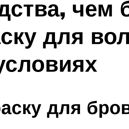
дства, чем
ску для вол
условиях
аску для бров