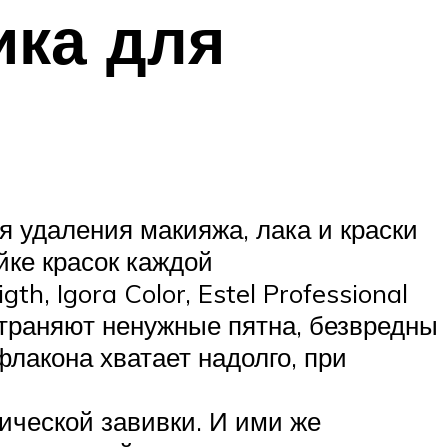
ика для
я удаления макияжа, лака и краски
йке красок каждой
, Igora Color, Estel Professional
страняют ненужные пятна, безвредны
флакона хватает надолго, при
ической завивки. И ими же