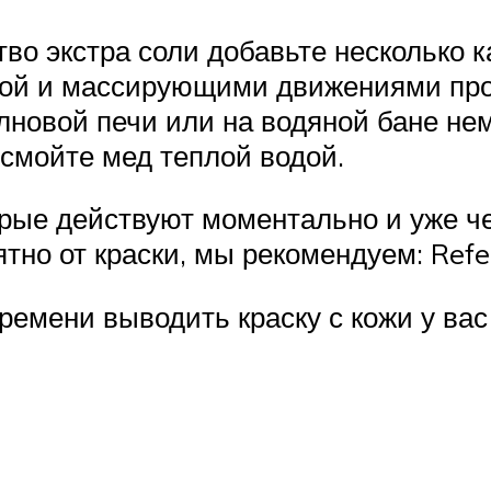
во экстра соли добавьте несколько 
ской и массирующими движениями про
новой печи или на водяной бане немн
т смойте мед теплой водой.
рые действуют моментально и уже чер
но от краски, мы рекомендуем: Refect
емени выводить краску с кожи у вас