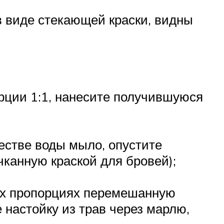
в виде стекающей краски, видны
орции 1:1, нанесите получившуюся
естве воды мыло, опустите
чканную краской для бровей);
ных пропорциях перемешанную
 настойку из трав через марлю,