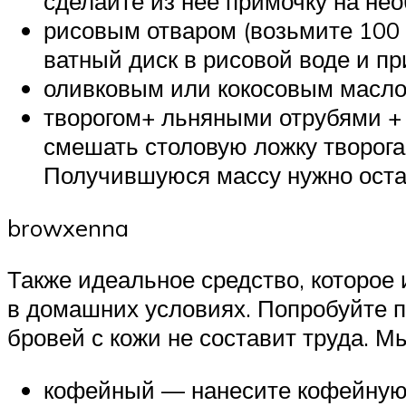
сделайте из нее примочку на нео
рисовым отваром (возьмите 100 м
ватный диск в рисовой воде и пр
оливковым или кокосовым масло
творогом+ льняными отрубями + 
смешать столовую ложку творога
Получившуюся массу нужно остав
browxenna
Также идеальное средство, которое 
в домашних условиях. Попробуйте п
бровей с кожи не составит труда. 
кофейный — нанесите кофейную г