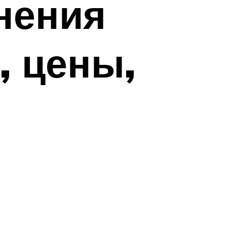
нения
, цены,