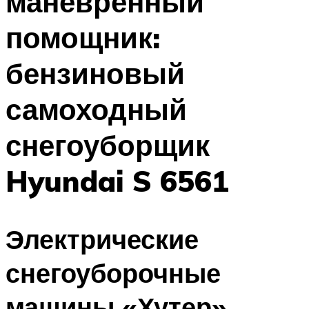
маневренный
помощник:
бензиновый
самоходный
снегоуборщик
Hyundai S 6561
Электрические
снегоуборочные
машины «Хутер»