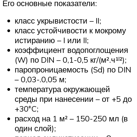
Его основные показатели:
класс укрывистости – II;
класс устойчивости к мокрому
истиранию – I или II;
коэффициент водопоглощения
(W) по DIN – 0,1-0,5 кг/(м².ч¹ˡ²);
паропроницаемость (Sd) по DIN
– 0,03-.0,05 м;
температура окружающей
среды при нанесении – от +5 до
+30°C;
расход на 1 м² – 150-250 мл (в
один слой);