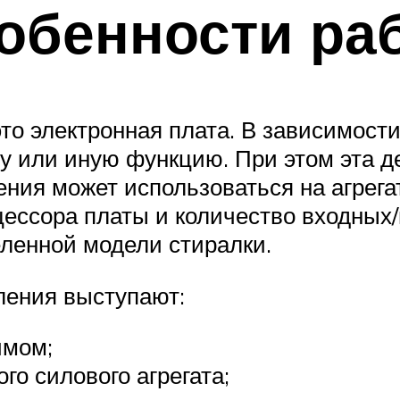
обенности ра
это электронная плата. В зависимост
ту или иную функцию. При этом эта д
ния может использоваться на агрега
ессора платы и количество входных/
еленной модели стиралки.
ления выступают:
имом;
го силового агрегата;