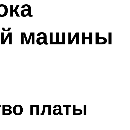
ока
ой машины
тво платы