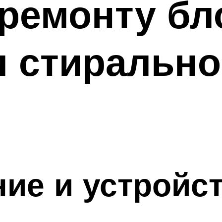
ремонту бл
я стиральн
ие и устройс