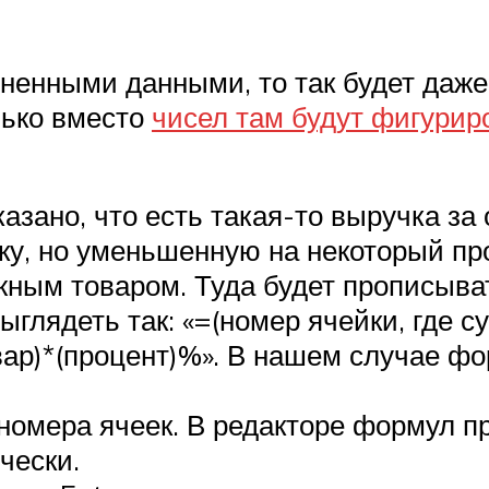
лненными данными, то так будет даже
лько вместо
чисел там будут фигурир
оказано, что есть такая-то выручка з
ку, но уменьшенную на некоторый пр
жным товаром. Туда будет прописыва
глядеть так: «=(номер ячейки, где с
вар)*(процент)%». В нашем случае фо
номера ячеек. В редакторе формул пр
чески.