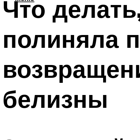
Что делать
полиняла п
возвращен
белизны