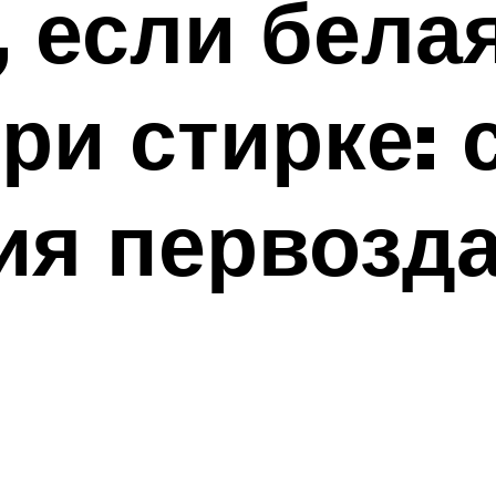
, если бела
ри стирке:
ия первозд