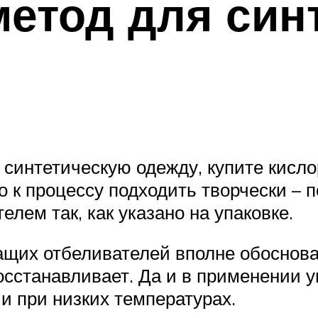
етод для син
синтетическую одежду, купите кисло
о к процессу подходить творчески – п
лем так, как указано на упаковке.
щих отбеливателей вполне обоснованн
сстанавливает. Да и в применении 
и при низких температурах.