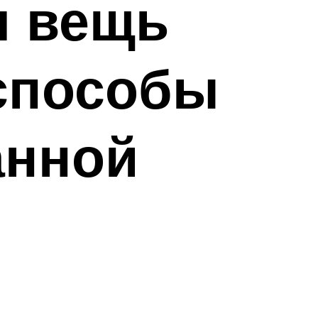
я вещь
 способы
анной