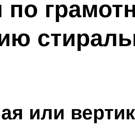
 по грамот
ию стираль
G
ая или верти