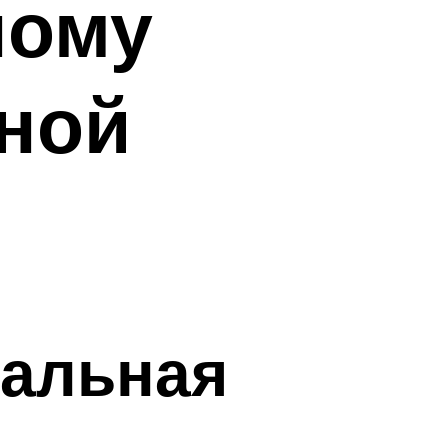
ному
ной
кальная