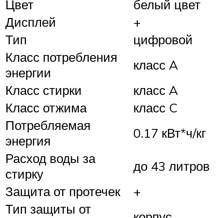
Цвет
белый цвет
Дисплей
+
Тип
цифровой
Класс потребления
класс A
энергии
Класс стирки
класс A
Класс отжима
класс C
Потребляемая
0.17 кВт*ч/кг
энергия
Расход воды за
до 43 литров
стирку
Защита от протечек
+
Тип защиты от
корпус