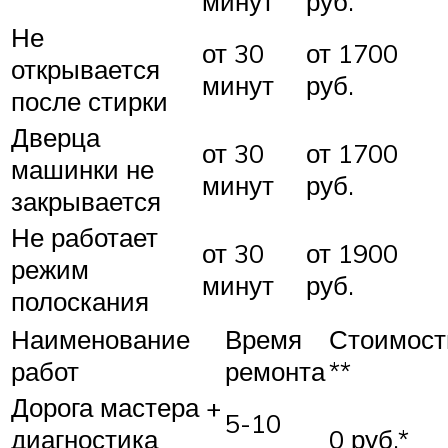
минут
руб.
Не
от 30
от 1700
открывается
минут
руб.
после стирки
Дверца
от 30
от 1700
машинки не
минут
руб.
закрывается
Не работает
от 30
от 1900
режим
минут
руб.
полоскания
Наименование
Время
Стоимост
работ
ремонта
**
Дорога мастера +
5-10
диагностика
0 руб.*