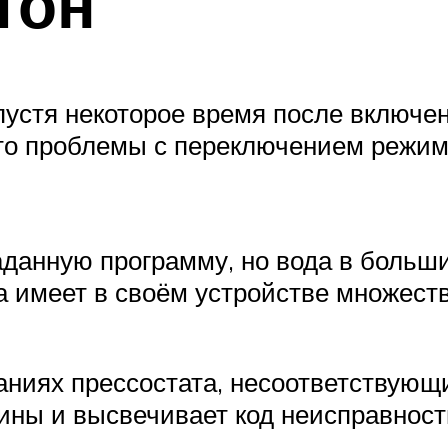
тон
устя некоторое время после включен
е-то проблемы с переключением режим
данную программу, но вода в больш
а имеет в своём устройстве множеств
аниях прессостата, несоответствующ
ны и высвечивает код неисправности