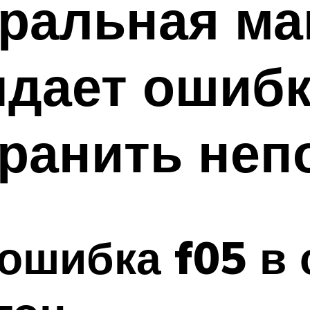
иральная м
дает ошибку
транить неп
 ошибка f05 в