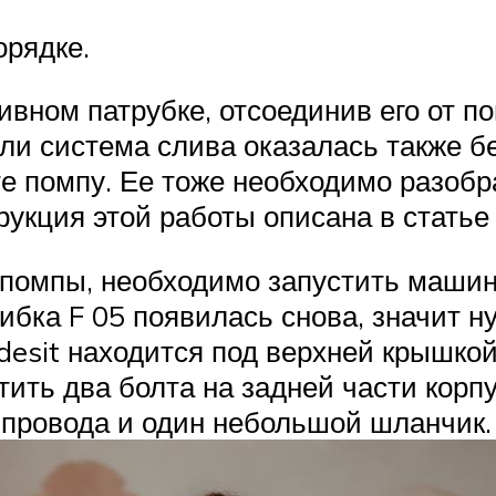
орядке.
ивном патрубке, отсоединив его от п
ли система слива оказалась также бе
е помпу. Ее тоже необходимо разобра
укция этой работы описана в статье 
помпы, необходимо запустить машин
бка F 05 появилась снова, значит ну
desit находится под верхней крышко
утить два болта на задней части корп
а провода и один небольшой шланчик.