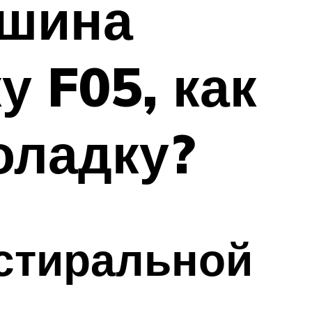
ашина
 F05, как
оладку?
 стиральной