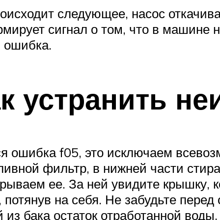
оисходит следующее, насос откачивае
рмирует сигнал о том, что в машине 
я ошибка.
ак устранить н
тся ошибка f05, это исключаем всево
сливной фильтр, в нижней части стир
рываем ее. За ней увидите крышку, к
, потянув на себя. Не забудьте пере
 из бака остаток отработанной воды.