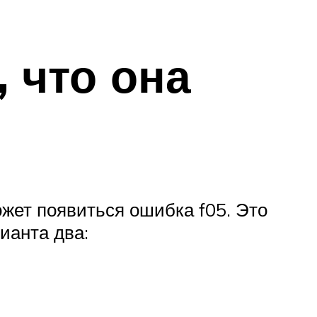
 что она
ожет появиться ошибка f05. Это
ианта два: