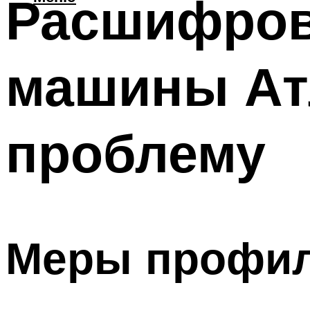
Расшифров
машины Атл
проблему
Меры профил