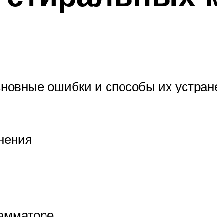
новные ошибки и способы их устран
нения
амматоре.