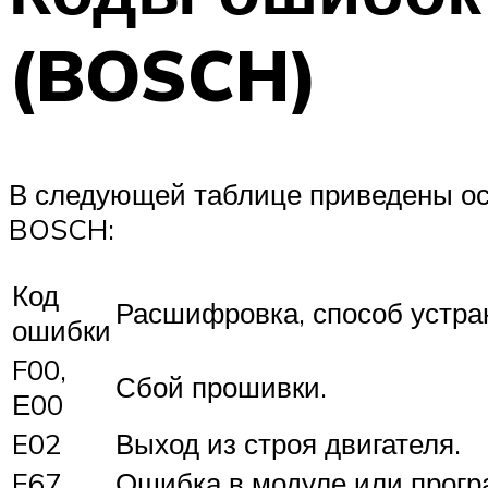
(BOSCH)
В следующей таблице приведены ос
BOSCH:
Код
Расшифровка, способ устра
ошибки
F00,
Сбой прошивки.
Е00
E02
Выход из строя двигателя.
E67
Ошибка в модуле или прогр