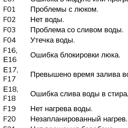
F01
Проблемы с люком.
F02
Нет воды.
F03
Проблема со сливом воды.
F04
Утечка воды.
F16,
Ошибка блокировки люка.
Е16
Е17,
Превышено время залива в
F17
Е18,
Ошибка слива воды в стир
F18
F19
Нет нагрева воды.
F20
Незапланированный нагрев.