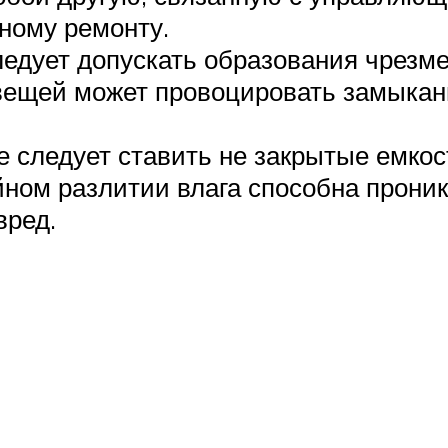
ному ремонту.
ледует допускать образования чрезм
вещей может провоцировать замыкани
 следует ставить не закрытые емкост
ном разлитии влага способна проник
вред.