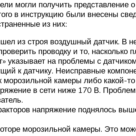
тели могли получить представление о
того в инструкцию были внесены сведе
траненные из них:
ышел из строя воздушный датчик. В н
роверить проводку и то, насколько п
» указывает на проблемы с датчико
ущий к датчику. Неисправные компо
к морозильной камеры либо какой-то 
ряжение в сети ниже 170 В. Проблем
атель.
 факторов напряжение поднялось выш
моторе морозильной камеры. Это може