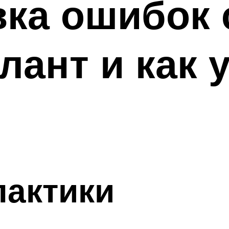
ка ошибок 
ант и как 
актики