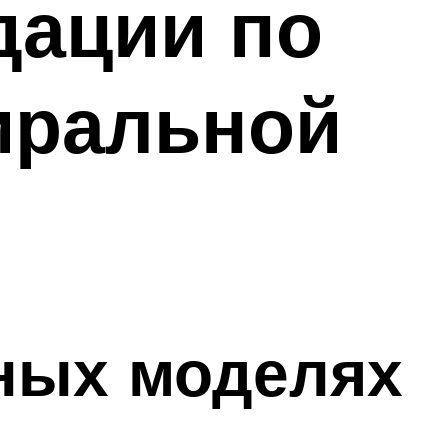
дации по
тиральной
ных моделях