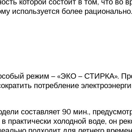
ность которой состоит в том, что во 
ому используется более рационально
особый режим – «ЭКО – СТИРКА». Про
сократить потребление электроэнерги
одели составляет 90 мин., предусмот
т в практически холодной воде, он ре
еально подходит для летнего времени