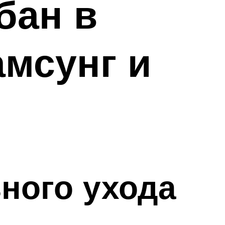
бан в
мсунг и
ного ухода