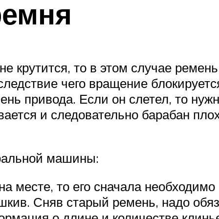
ремня
 не крутится, то в этом случае реме
следствие чего вращение блокируетс
ь привода. Если он слетел, то нужно
вается и следовательно барабан пло
иральной машины:
а месте, то его сначала необходимо 
 шкив. Сняв старый ремень, надо обя
рмация о длине и количестве клинье