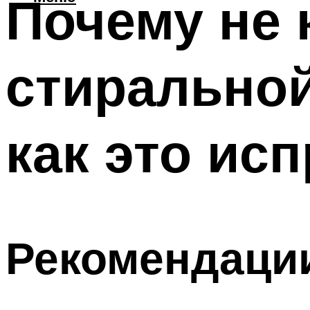
Почему не 
стирально
как это ис
Рекомендации