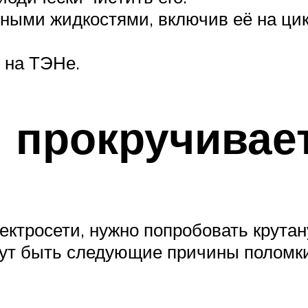
ыми жидкостями, включив её на цикл
 на ТЭНе.
 прокручивае
ктросети, нужно попробовать крутану
гут быть следующие причины поломки