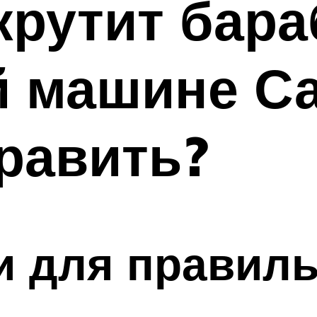
крутит бара
й машине Са
править?
 для правиль