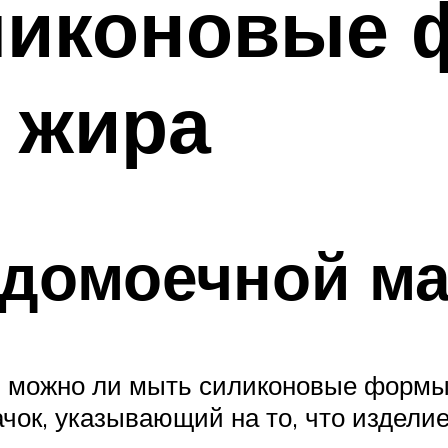
ликоновые 
 жира
удомоечной м
м, можно ли мыть силиконовые формы
ачок, указывающий на то, что издел