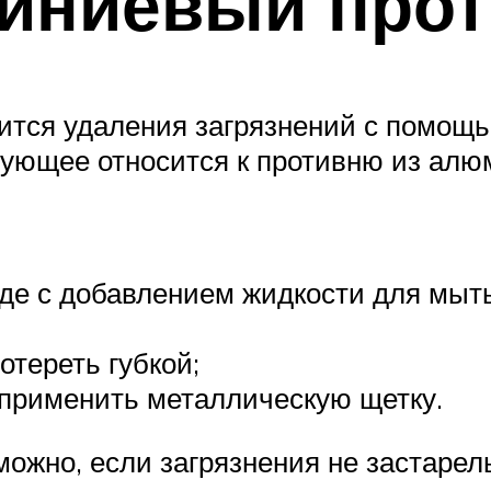
иниевый прот
ится удаления загрязнений с помощ
ующее относится к противню из алюм
оде с добавлением жидкости для мыт
отереть губкой;
о применить металлическую щетку.
ожно, если загрязнения не застарел