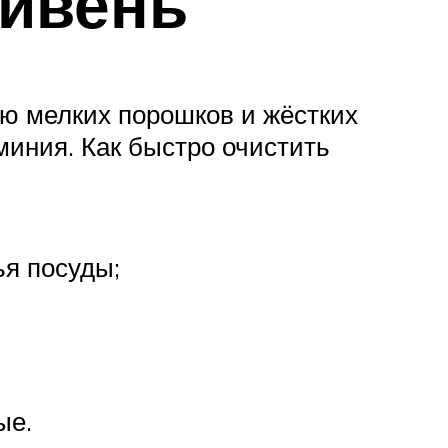
ивень
ью мелких порошков и жёстких
иния. Как быстро очистить
ья посуды;
ые.