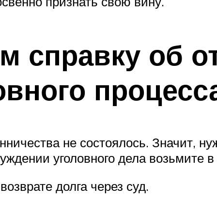
освенно признать свою вину.
м справку об о
овного процесс
нничества не состоялось. Значит, ну
буждении уголовного дела возьмите в
возврате долга через суд.