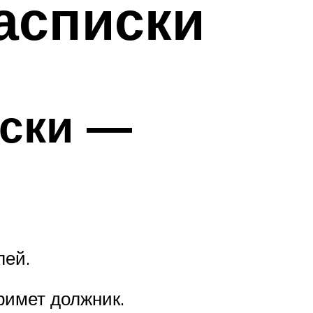
расписки
иски —
лей.
римет должник.