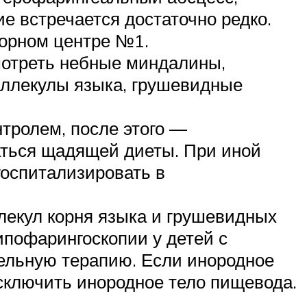
ие встречается достаточно редко.
орном центре №1.
мотреть небные миндалины,
валлекулы языка, грушевидные
тролем, после этого —
аться щадящей диеты. При иной
госпитализировать в
екул корня языка и грушевидных
ипофарингоскопии у детей с
ельную терапию. Если инородное
исключить инородное тело пищевода.