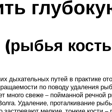
ть глубоку
 (рыбья кость
их дыхательных путей в практике от
бращаемости по поводу удаления рыб
ует много свеже – пойманной речной 
 Волга. Удаление, проталкивание рыб
о застревают мелкие, тонкие кости – 