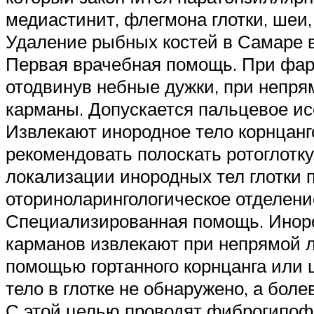
медиастинит, флегмона глотки, шеи,
Удаление рыбных костей в Самаре 
Первая врачебная помощь. При фар
отодвинув небные дужки, при непря
карманы. Допускается пальцевое ис
Извлекают инородное тело корнцанг
рекомендовать полоскать ротоглотк
локализации инородных тел глотки 
оториноларингологическое отделени
Специализированная помощь. Иноро
карманов извлекают при непрямой л
помощью гортанного корнцанга или
тело в глотке не обнаружено, а бо
С этой целью проводят фиброгипоф