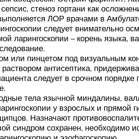
 сепсис, стеноз гортани как осложнен
выполняется ЛОР врачами в Амбулат
ингоскопии следует внимательно ос
мой ларингоскопии – корень языка, 
следование.
ом или пинцетом под визуальным кон
у раствором антисептика, придержив
пациента следует в срочном порядке 
е.
дные тела язычной миндалины, валл
арингоскопии у взрослых и прямой г
 щипцов. Назначают противовоспалит
левой синдром сохранен, необходимо 
арингоскопию и эзофагоскопию.