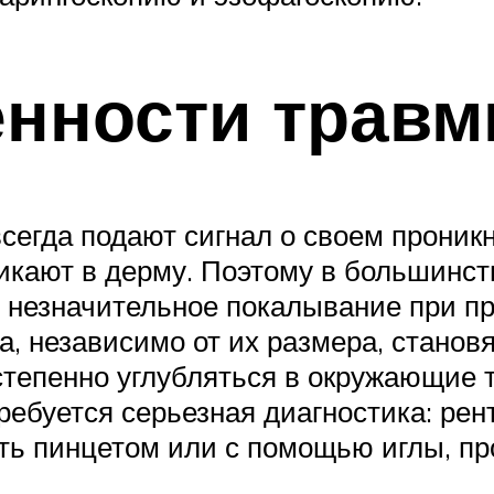
енности трав
 всегда подают сигнал о своем прони
никают в дерму. Поэтому в большинс
 незначительное покалывание при пр
ла, независимо от их размера, стано
тепенно углубляться в окружающие т
ребуется серьезная диагностика: рен
ть пинцетом или с помощью иглы, пр