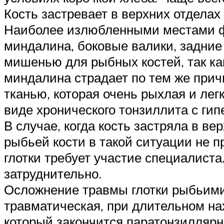
Кость застревает в верхних отделах
Наиболее излюбленными местами фи
миндалина, боковые валики, задни
мишенью для рыбных костей, так ка
миндалина страдает по тем же при
тканью, которая очень рыхлая и лег
виде хронического тонзиллита с ги
В случае, когда кость застряла в ве
рыбьей кости в такой ситуации не п
глотки требует участие специалиста
затруднительно.
Осложнение травмы глотки рыбьими
травматическая, при длительном на
который закончится паратонзилляр