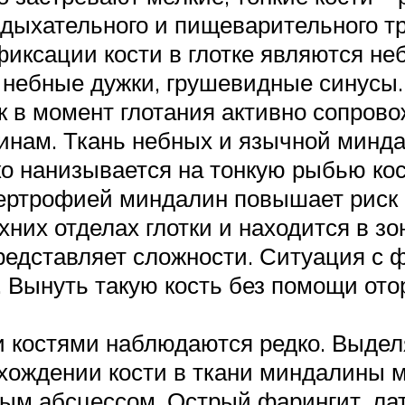
 дыхательного и пищеварительного т
ксации кости в глотке являются не
е небные дужки, грушевидные синусы
к в момент глотания активно сопров
чинам. Ткань небных и язычной мин
ко нанизывается на тонкую рыбью ко
пертрофией миндалин повышает риск 
рхних отделах глотки и находится в 
редставляет сложности. Ситуация с 
. Вынуть такую кость без помощи ото
 костями наблюдаются редко. Выдел
хождении кости в ткани миндалины м
ным абсцессом. Острый фарингит, ла