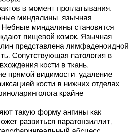
рактов в момент проглатывания.
бные миндалины, язычная
. Небные миндалины становятся
ождают пищевой комок. Язычная
далин представлена лимфаденоидной
сть. Сопутствующая патология в
вхождения кости в ткань.
зоне прямой видимости, удаление
фиксацией кости в нижних отделах
риноларинголога крайне
яют такую форму ангины как
ожет развиться паратонзиллит,
терофарингеальный абсцесс,