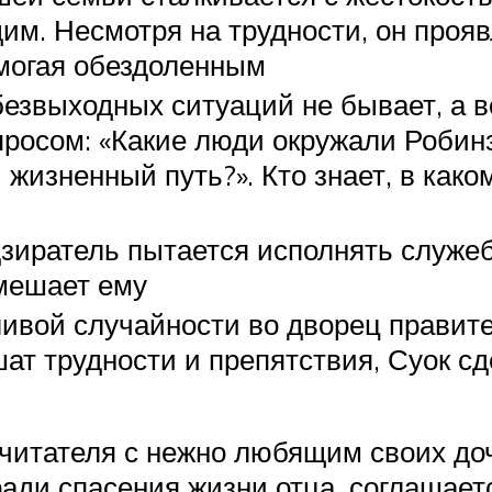
м. Несмотря на трудности, он прояв
омогая обездоленным
 безвыходных ситуаций не бывает, а 
росом: «Какие люди окружали Робинз
 жизненный путь?». Кто знает, в како
зиратель пытается исполнять служеб
мешает ему
ливой случайности во дворец правите
шат трудности и препятствия, Суок сд
 читателя с нежно любящим своих до
ради спасения жизни отца, соглашае