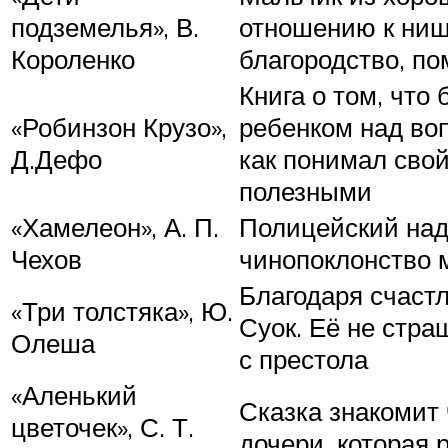
подземелья», В.
отношению к нищи
Короленко
благородство, п
Книга о том, что
«Робинзон Крузо»,
ребенком над воп
Д.Дефо
как понимал свой
полезными
«Хамелеон», А. П.
Полицейский над
Чехов
чинопоклонство 
Благодаря счаст
«Три толстяка», Ю.
Суок. Её не стра
Олеша
с престола
«Аленький
Сказка знакомит
цветочек», С. Т.
дочери, которая 