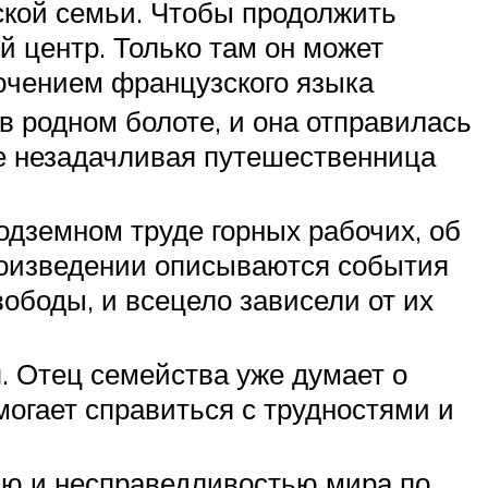
ской семьи. Чтобы продолжить
й центр. Только там он может
лючением французского языка
 в родном болоте, и она отправилась
оге незадачливая путешественница
одземном труде горных рабочих, об
роизведении описываются события
ободы, и всецело зависели от их
я. Отец семейства уже думает о
могает справиться с трудностями и
ью и несправедливостью мира по