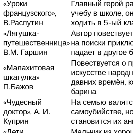
«Уроки
Главный герой р
французского»,
учебу в школе, о
В.Распутин
ходить в 5-ый кл
«Лягушка-
Автор повествует
путешественница»
на поиски приклю
В.М. Гаршин
падает в другое 
Повествуется о п
«Малахитовая
искусстве народ
шкатулка»
давних времён, к
П.Бажов
барина
«Чудесный
На семью валятся
доктор», А. И.
самоубийстве, но
Куприн
становится их а
«Дети
Мальчик из хоро