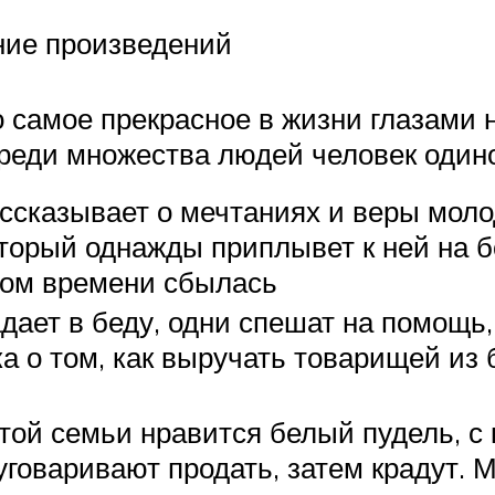
ние произведений
о самое прекрасное в жизни глазами
среди множества людей человек одино
ссказывает о мечтаниях и веры моло
оторый однажды приплывет к ней на 
ором времени сбылась
адает в беду, одни спешат на помощь,
а о том, как выручать товарищей из 
атой семьи нравится белый пудель, 
уговаривают продать, затем крадут. 