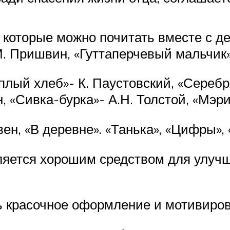
 которые можно почитать вместе с де
. Пришвин, «Гуттаперчевый мальчик»
еплый хлеб»- К. Паустовский, «Сереб
н, «Сивка-бурка»- А.Н. Толстой, «Мэр
н, «В деревне». «Танька», «Цифры»,
ляется хорошим средством для улучш
 красочное оформление и мотивирова