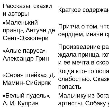
Рассказы, сказки
Краткое содержа
и авторы
«Маленький
Притча о том, чт
принц», Антуан де
сердцем, иначе 
Сент-Экзюпери
Произведение ра
«Алые паруса»,
ждала принца, к
Александр Грин
и ее мечта в ск
Когда кто-то поп
«Серая шейка», Д.
слабостью. Сказк
Мамин-Сибиряк
попасть
«Белый пудель»,
Мальчику из бог
А. И. Куприн
артисты. Собаку 