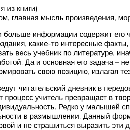
я из книги)
ом, главная мысль произведения, мо
м больше информации содержит его ч
здания, какие-то интересные факты,
ать весь учебник по литературе, ина
ботой. Да и основная его задача – не
мировать свою позицию, излагая тез
к ведут читательский дневник в пере
т процесс учитель превращает в твор
ндивидуальность. Редко у малышей с
льности в размышлении. Данный форм
овой и не страшиться выразить эти 