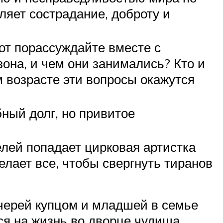
ляет сострадание, доброту и
вот порассуждайте вместе с
она, и чем они занимались? Кто и
м возрасте эти вопросы окажутся
ный долг, но привитое
лей попадает цирковая артистка
елает все, чтобы свергнуть тиранов
черей купцом и младшей в семье
тся на жизнь во дворце чудища