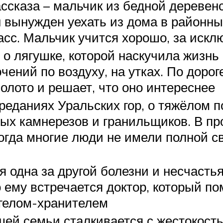
ассказа – мальчик из бедной деревен
н вынужден уехать из дома в районны
асс. Мальчик учится хорошо, за иск
 о лягушке, которой наскучила жизнь
чений по воздуху, на утках. По дор
болото и решает, что оно интереснее
реданиях Уральских гор, о тяжёлом п
ных камнерезов и гранильщиков. В п
огда многие люди не имели полной св
 одна за другой болезни и несчасть
 ему встречается доктор, который по
нгелом-хранителем
шей семьи сталкивается с жестокост