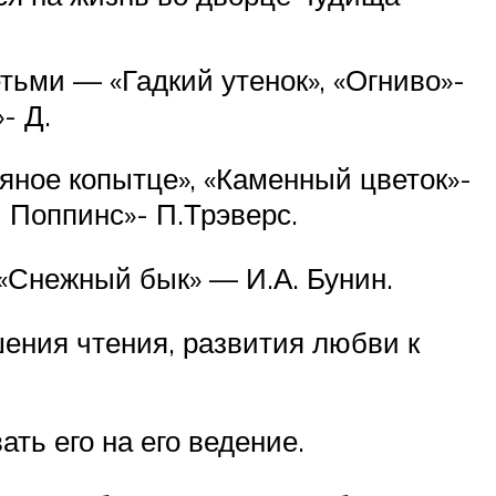
тьми — «Гадкий утенок», «Огниво»-
- Д.
ряное копытце», «Каменный цветок»-
и Поппинс»- П.Трэверс.
 «Снежный бык» — И.А. Бунин.
ения чтения, развития любви к
ть его на его ведение.