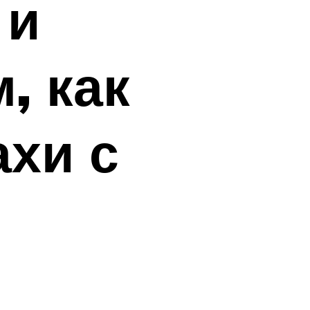
 и
, как
ахи с