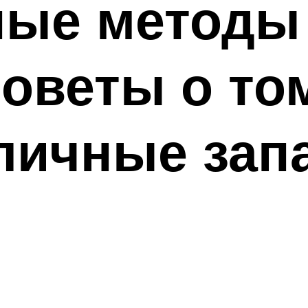
ые методы
оветы о том
личные зап