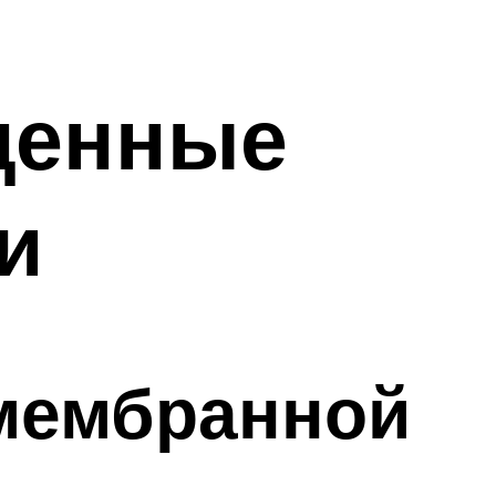
ценные
и
 мембранной