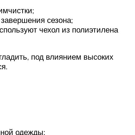
имчистки;
 завершения сезона;
используют чехол из полиэтилена
 гладить, под влиянием высоких
я.
нной одежды: