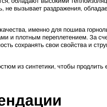
тся, обладают высокими теплоизоля
ть, не вызывает раздражения, облад
 качества, именно для пошива горн
ми и плотным переплетением. За сче
бность сохранять свои свойства и стр
костюм из синтетики, чтобы продлить 
ендации