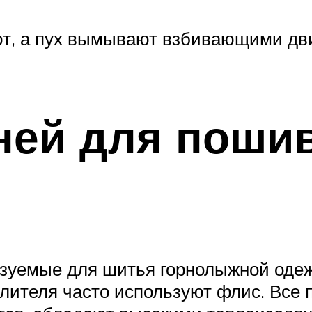
т, а пух вымывают взбивающими дви
аней для поши
уемые для шитья горнолыжной одежд
плителя часто используют флис. Все