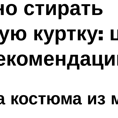
но стирать
ую куртку: 
рекомендаци
а костюма из