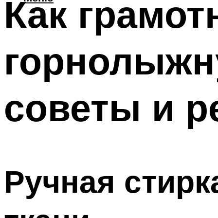
Как грамот
горнолыжн
советы и 
Ручная стирк