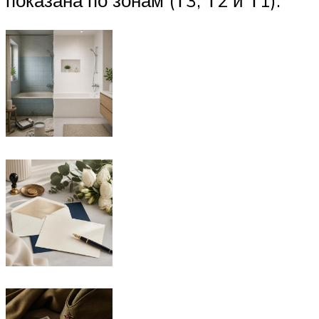
показана по зонам (Т3, Т2 и Т1).