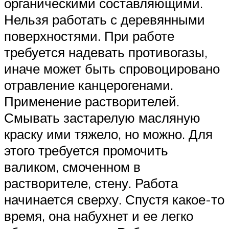
органическими составляющими.
Нельзя работать с деревянными
поверхностями. При работе
требуется надевать противогазы,
иначе может быть спровоцировано
отравление канцерогенами.
Применение растворителей.
Смывать застарелую масляную
краску ими тяжело, но можно. Для
этого требуется промочить
валиком, смоченном в
растворителе, стену. Работа
начинается сверху. Спустя какое-то
время, она набухнет и ее легко