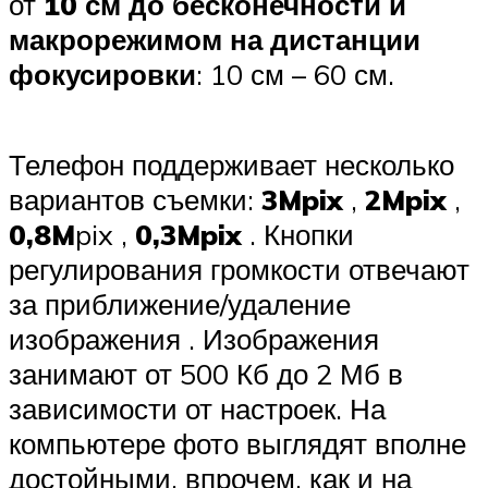
от
10 см до бесконечности и
макрорежимом на дистанции
фокусировки
: 10 см – 60 см.
Телефон поддерживает несколько
вариантов съемки:
3Mpix
,
2Mpix
,
0,8M
pix ,
0,3Mpix
. Кнопки
регулирования громкости отвечают
за приближение/удаление
изображения . Изображения
занимают от 500 Кб до 2 Мб в
зависимости от настроек. На
компьютере фото выглядят вполне
достойными, впрочем, как и на