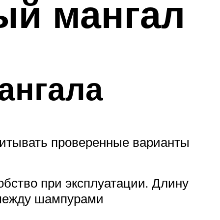
ый мангал
ангала
читывать проверенные варианты
бство при эксплуатации. Длину
 между шампурами