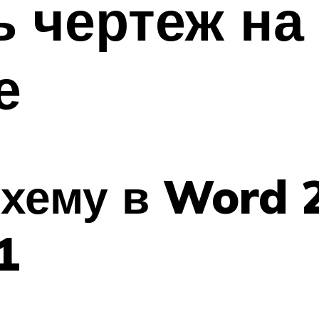
ь чертеж на
е
схему в Word 2
1