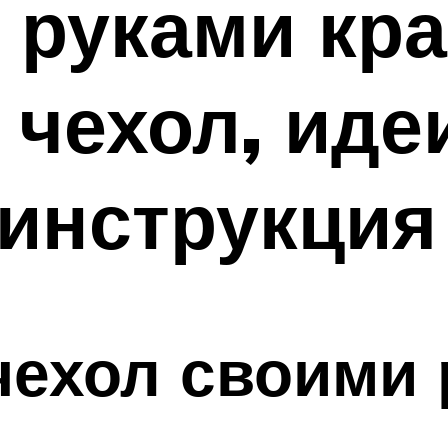
 руками кр
 чехол, иде
инструкция
чехол своими 