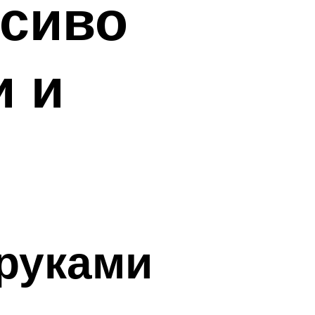
асиво
и и
руками