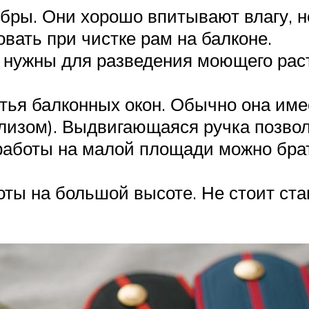
бры. Они хорошо впитывают влагу, н
овать при чистке рам на балконе.
и нужны для разведения моющего рас
ья балконных окон. Обычно она име
клизом). Выдвигающаяся ручка позвол
работы на малой площади можно бра
ты на большой высоте. Не стоит став