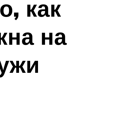
, как
кна на
ружи