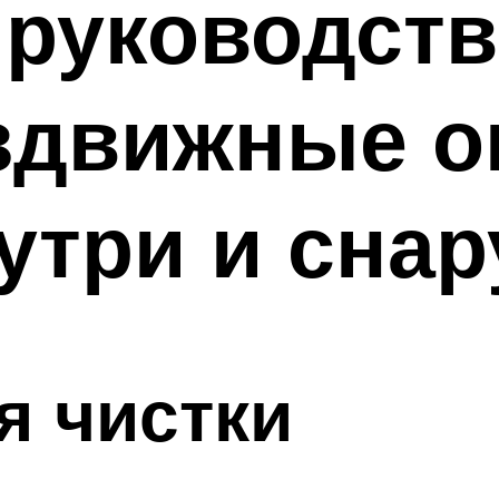
руководство
здвижные о
утри и сна
я чистки