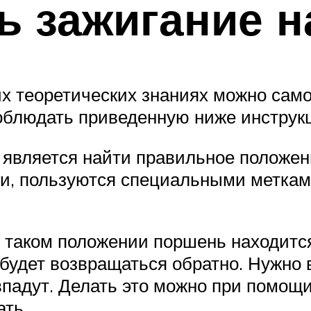
ь зажигание н
х теоретических знаниях можно само
соблюдать приведенную ниже инструк
является найти правильное положени
ти, пользуются специальными меткам
В таком положении поршень находится
будет возвращаться обратно. Нужно в
впадут. Делать это можно при помощи
ать.