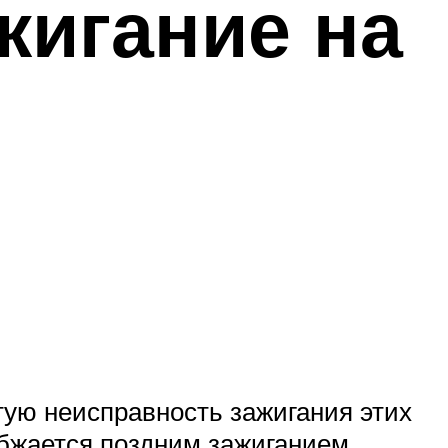
жигание на
тую неисправность зажигания этих
бжается поздним зажиганием,