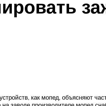
лировать за
устройств, как мопед, объясняют час
 на заводе производителе мопед сна