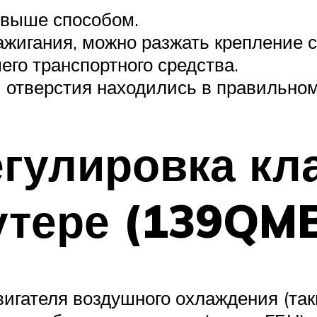
 выше способом.
ажигания, можно разжать крепление с
го транспортного средства.
и отверстия находились в правильно
егулировка кл
утере (139QM
вигателя воздушного охлаждения (так