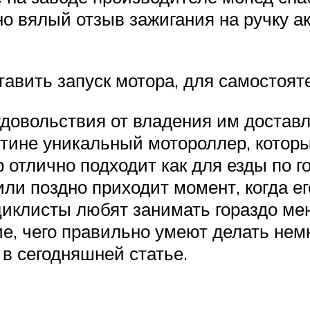
но вялый отзыв зажигания на ручку 
тавить запуск мотора, для самостоят
удовольствия от владения им доста
стине уникальный мотороллер, котор
тлично подходит как для езды по гор
или поздно приходит момент, когда е
иклисты любят занимать гораздо мен
е, чего правильно умеют делать немн
 в сегодняшней статье.