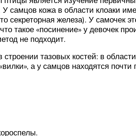
. У самцов кожа в области клоаки им
о секреторная железа). У самочек эт
 что такое «посинение» у девочек про
етод не подходит.
строении тазовых костей: в области
вилки», а у самцов находятся почти 
короспелы.