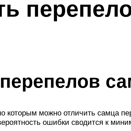
ть перепел
 перепелов са
по которым можно отличить самца пе
 вероятность ошибки сводится к мини