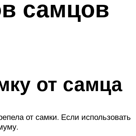
ов самцов
мку от самца
репела от самки. Если использовать
муму.