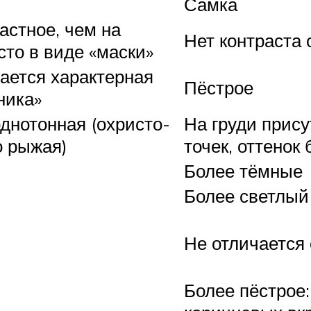
Самка
астное, чем на
Нет контраста 
сто в виде «маски»
чается характерная
Пёстрое
ника»
однотонная (охристо-
На груди прис
о рыжая)
точек, оттенок
Более тёмные
Более светлый
Не отличается 
Более пёстрое