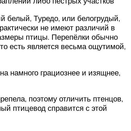
раплений либо пёстрых участков
й белый, Туредо, или белогрудый,
практически не имеют различий в
 размеры птицы. Перепёлки обычно
 то есть является весьма ощутимой,
она намного грациознее и изящнее,
ерепела, поэтому отличить птенцов,
ный птицевод справится с этой