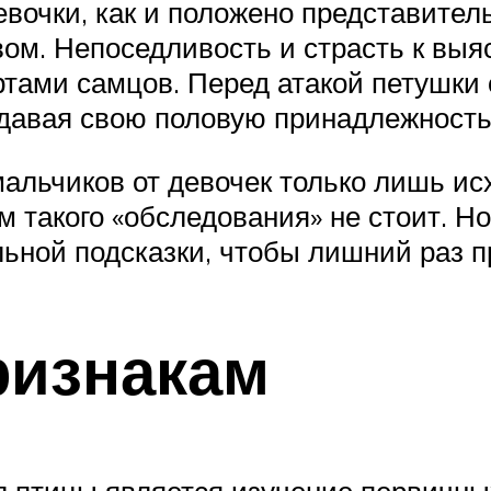
вочки, как и положено представител
ом. Непоседливость и страсть к вы
тами самцов. Перед атакой петушки 
ыдавая свою половую принадлежность
мальчиков от девочек только лишь ис
м такого «обследования» не стоит. Н
льной подсказки, чтобы лишний раз п
ризнакам
 птицы является изучение первичных