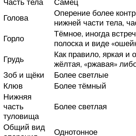
Часть тела
Самец
Оперение более контр
Голова
нижней части тела, ча
Тёмное, иногда встре
Горло
полоска и виде «ошей
Как правило, яркая и 
Грудь
жёлтая, «ржавая» либ
Зоб и щёки
Более светлые
Клюв
Более тёмный
Нижняя
часть
Более светлая
туловища
Общий вид
Однотонное