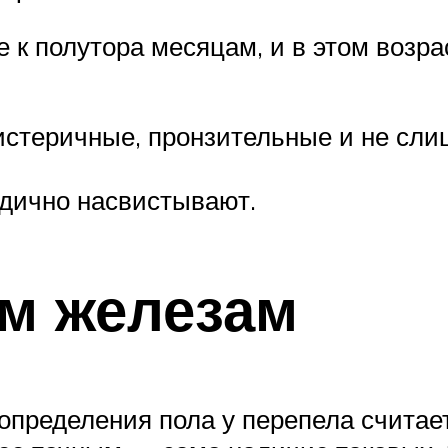
 к полутора месяцам, и в этом возр
истеричные, пронзительные и не сли
одично насвистывают.
м железам
пределения пола у перепела считае