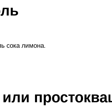
оль
ль сока лимона.
 или простоква