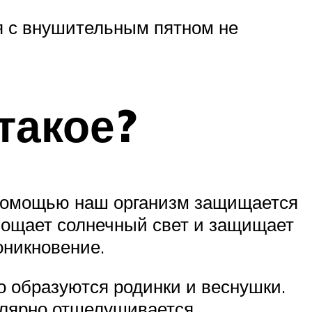
ся с внушительным пятном не
такое?
го помощью наш организм защищается
глощает солнечный свет и защищает
оникновение.
 образуются родинки и веснушки.
гулярно отшелушивается,