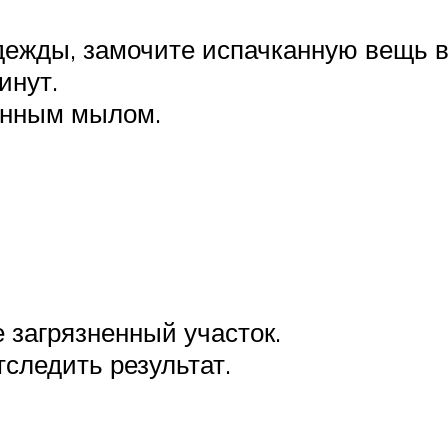
одежды, замочите испачканную вещь в
инут.
енным мылом.
е загрязненный участок.
тследить результат.