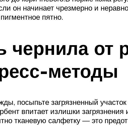
сли он начинает чрезмерно и неравн
 пигментное пятно.
ь чернила от 
пресс-методы
дежды, посыпьте загрязненный участ
орбент впитает излишки загрязнения 
ятно тканевую салфетку — это предо