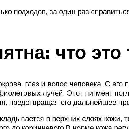
ько подходов, за один раз справить
ятна: что это 
окрова, глаз и волос человека. С е
афиолетовых лучей. Этот пигмент по
ия, предотвращая его дальнейшее пр
адывается в верхних слоях кожи, то
ого до коричневого.В норме кожа ре