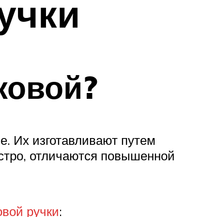
ручки
ковой?
е. Их изготавливают путем
стро, отличаются повышенной
овой ручки
: