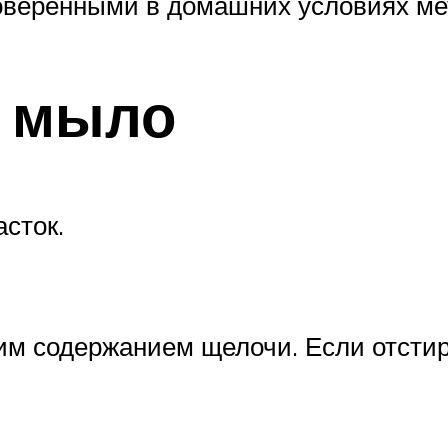
оверенными в домашних условиях ме
е мыло
сток.
м содержанием щелочи. Если отстира