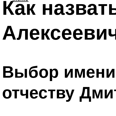
Как назват
Алексееви
Выбор имени 
отчеству Дми