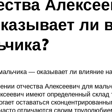
ества Алексее
казывает ли 
ьчика?
мальчика — оказывает ли влияние на
ении отчества Алексеевич для мальчик
ексеевич имеют определенный склад
могает оставаться сконцентрированн
часто отличаются своим трудолюбием,