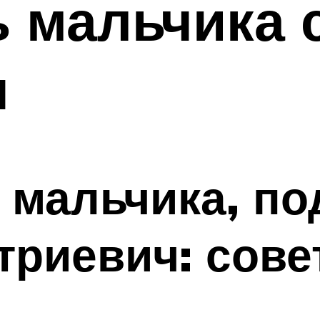
ь мальчика 
ч
мальчика, по
триевич: сов