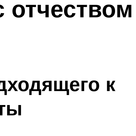
с отчеством
дходящего к
еты