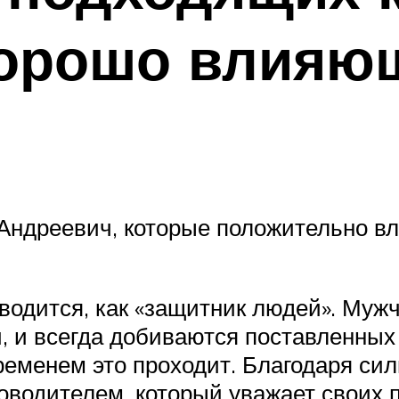
хорошо влияющ
 Андреевич, которые положительно в
еводится, как «защитник людей». Му
й, и всегда добиваются поставленных
временем это проходит. Благодаря си
оводителем, который уважает своих 