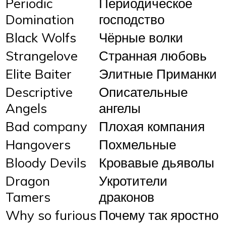
Periodic
Периодическое
Domination
господство
Black Wolfs
Чёрные волки
Strangelove
Странная любовь
Elite Baiter
Элитные Приманки
Descriptive
Описательные
Angels
ангелы
Bad company
Плохая компания
Hangovers
Похмельные
Bloody Devils
Кровавые дьяволы
Dragon
Укротители
Tamers
драконов
Why so furious
Почему так яростно