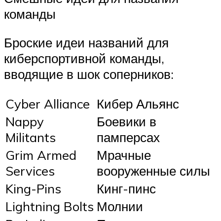
команды
Броские идеи названий для
киберспортивной команды,
вводящие в шок соперников:
Cyber Alliance
Кибер Альянс
Nappy
Боевики в
Militants
памперсах
Grim Armed
Мрачные
Services
вооруженные силы
King-Pins
Кинг-пинс
Lightning Bolts
Молнии