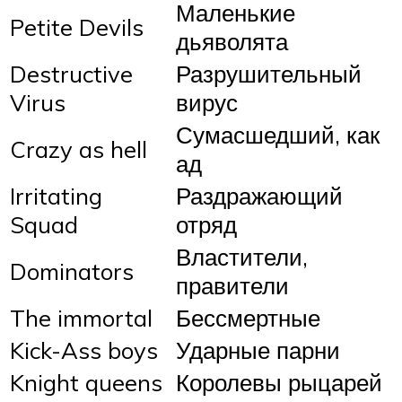
Маленькие
Petite Devils
дьяволята
Destructive
Разрушительный
Virus
вирус
Сумасшедший, как
Crazy as hell
ад
Irritating
Раздражающий
Squad
отряд
Властители,
Dominators
правители
The immortal
Бессмертные
Kick-Ass boys
Ударные парни
Knight queens
Королевы рыцарей