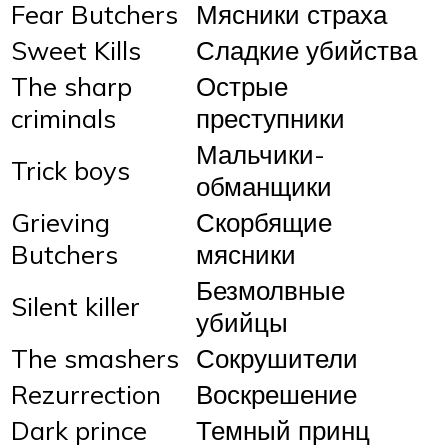
Fear Butchers
Мясники страха
Sweet Kills
Сладкие убийства
The sharp
Острые
criminals
преступники
Мальчики-
Trick boys
обманщики
Grieving
Скорбящие
Butchers
мясники
Безмолвные
Silent killer
убийцы
The smashers
Сокрушители
Rezurrection
Воскрешение
Dark prince
Темный принц