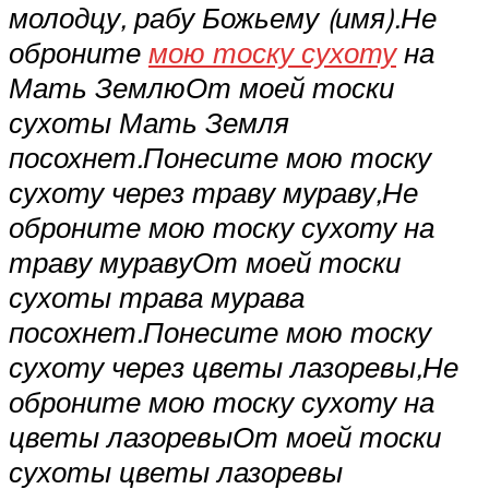
молодцу, рабу Божьему (имя).
Не
оброните
мою тоску сухоту
на
Мать Землю
От моей тоски
сухоты Мать Земля
посохнет.
Понесите мою тоску
сухоту через траву мураву,
Не
оброните мою тоску сухоту на
траву мураву
От моей тоски
сухоты трава мурава
посохнет.
Понесите мою тоску
сухоту через цветы лазоревы,
Не
оброните мою тоску сухоту на
цветы лазоревы
От моей тоски
сухоты цветы лазоревы