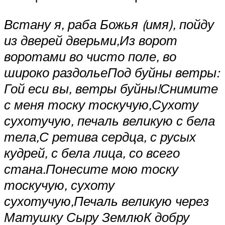
Встану я, раба Божья (имя), пойду
из дверей дверьми,
Из ворот
воротами во чисто поле, во
широко раздолье
Под буйны ветры:
Гой еси вы, ветры буйны!
Снимите
с меня тоску тоскучую,
Сухоту
сухотучую, печаль великую с бела
тела,
С ретива сердца, с русых
кудрей, с бела лица, со всего
стана.
Понесите мою тоску
тоскучую, сухоту
сухотучую,
Печаль великую через
Матушку Сыру Землю
К добру