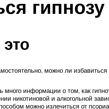
ься гипнозу
 это
амостоятельно, можно ли избавиться
 много информации о том, как гипнот
ении никотиновой и алкогольной зав
способом можно излечиться от псори