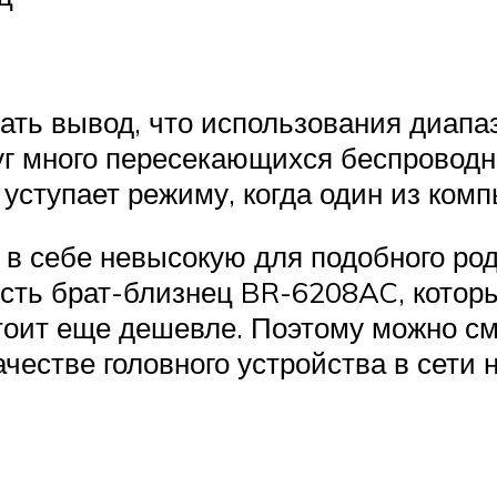
ать вывод, что использования диапаз
уг много пересекающихся беспроводны
 уступает режиму, когда один из ком
т в себе невысокую для подобного ро
 есть брат-близнец BR-6208AC, котор
оит еще дешевле. Поэтому можно сме
ачестве головного устройства в сети