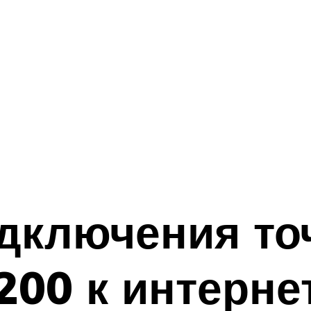
дключения то
00 к интерне