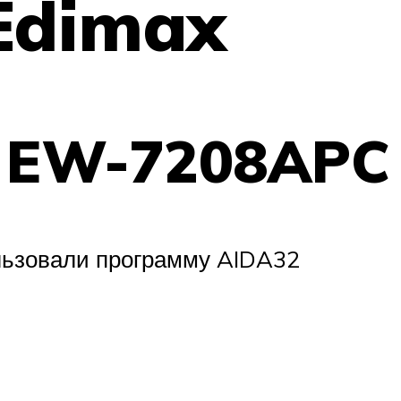
Edimax
x EW-7208APC
льзовали программу AIDA32