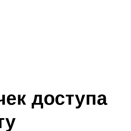
чек доступа
ту