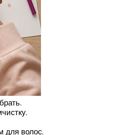
брать.
мчистку.
м для волос.