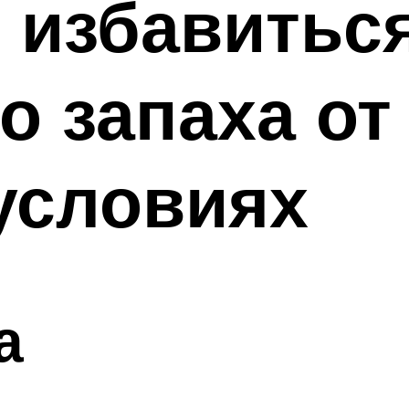
 избавиться
о запаха от
условиях
а