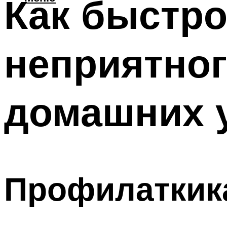
Как быстро
неприятног
домашних 
Профилаткик