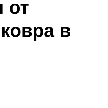
 от
 ковра в