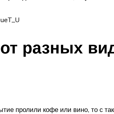
bueT_U
от разных ви
ытие пролили кофе или вино, то с т