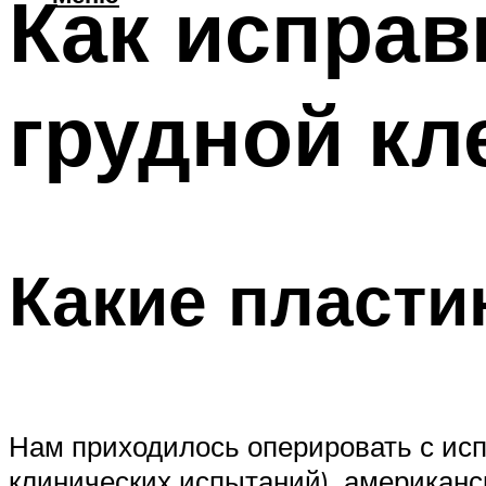
Как испра
грудной кл
Какие пласти
Нам приходилось оперировать с ис
клинических испытаний), американс