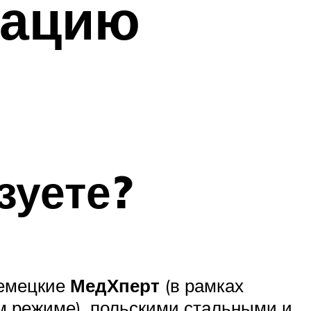
мацию
зуете?
немецкие
МедХперт
(в рамках
м режиме), польскими стальными и