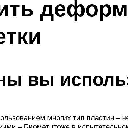
вить дефор
етки
ны вы исполь
пользованием многих тип пластин – 
кими – Биомет (тоже в испытательно