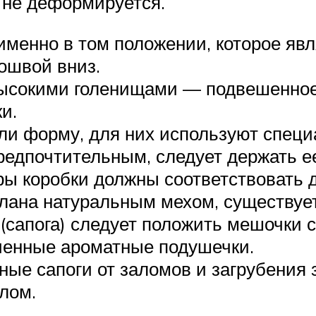
ь не деформируется.
именно в том положении, которое явл
дошвой вниз.
ысокими голенищами — подвешенное 
и.
ли форму, для них используют специ
едпочтительным, следует держать ее 
ры коробки должны соответствовать 
елана натуральным мехом, существуе
 (сапога) следует положить мешочки 
ченные ароматные подушечки.
ые сапоги от заломов и загрубения 
лом.